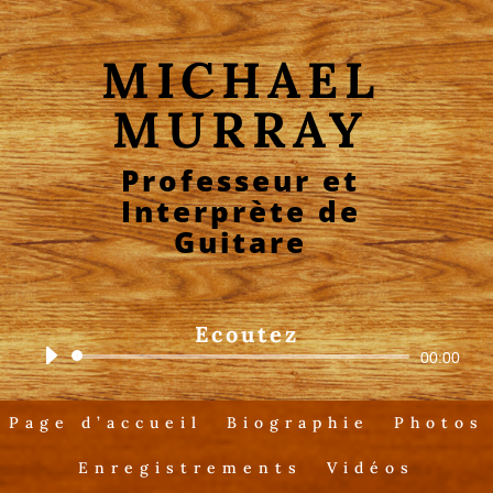
MICHAEL
MURRAY
Professeur et
Interprète de
Guitare
Ecoutez
Audio
00:00
Player
Page d’accueil
Biographie
Photos
Enregistrements
Vidéos